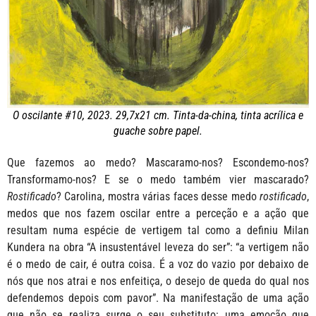
O oscilante #10, 2023. 29,7x21 cm. Tinta-da-china, tinta acrílica e
guache sobre papel.
Que fazemos ao medo? Mascaramo-nos? Escondemo-nos?
Transformamo-nos? E se o medo também vier mascarado?
Rostificado
? Carolina, mostra várias faces desse medo
rostificado
,
medos que nos fazem oscilar entre a perceção e a ação que
resultam numa espécie de vertigem tal como a definiu Milan
Kundera na obra “A insustentável leveza do ser”: “a vertigem não
é o medo de cair, é outra coisa. É a voz do vazio por debaixo de
nós que nos atrai e nos enfeitiça, o desejo de queda do qual nos
defendemos depois com pavor”. Na manifestação de uma ação
que não se realiza surge o seu substituto: uma emoção que