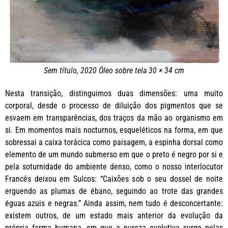
Sem título, 2020 Óleo sobre tela 30 × 34 cm
Nesta transição, distinguimos duas dimensões: uma muito
corporal, desde o processo de diluição dos pigmentos que se
esvaem em transparências, dos traços da mão ao organismo em
si. Em momentos mais nocturnos, esqueléticos na forma, em que
sobressai a caixa torácica como paisagem, a espinha dorsal como
elemento de um mundo submerso em que o preto é negro por si e
pela soturnidade do ambiente denso, como o nosso interlocutor
Francês deixou em Sulcos: “Caixões sob o seu dossel de noite
erguendo as plumas de ébano, seguindo ao trote das grandes
éguas azuis e negras.” Ainda assim, nem tudo é desconcertante:
existem outros, de um estado mais anterior da evolução da
própria forma humana, em que a pureza evolutiva surge pelas