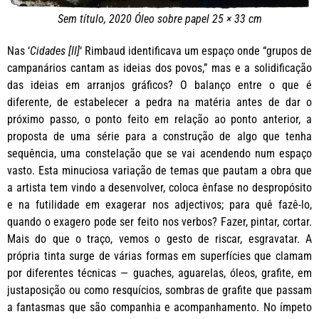
Sem título, 2020 Óleo sobre papel 25 × 33 cm
Nas ‘
Cidades [II]
‘ Rimbaud identificava um espaço onde “grupos de
campanários cantam as ideias dos povos,” mas e a solidificação
das ideias em arranjos gráficos? O balanço entre o que é
diferente, de estabelecer a pedra na matéria antes de dar o
próximo passo, o ponto feito em relação ao ponto anterior, a
proposta de uma série para a construção de algo que tenha
sequência, uma constelação que se vai acendendo num espaço
vasto. Esta minuciosa variação de temas que pautam a obra que
a artista tem vindo a desenvolver, coloca ênfase no despropósito
e na futilidade em exagerar nos adjectivos; para quê fazê-lo,
quando o exagero pode ser feito nos verbos? Fazer, pintar, cortar.
Mais do que o traço, vemos o gesto de riscar, esgravatar. A
própria tinta surge de várias formas em superfícies que clamam
por diferentes técnicas — guaches, aguarelas, óleos, grafite, em
justaposição ou como resquícios, sombras de grafite que passam
a fantasmas que são companhia e acompanhamento. No ímpeto