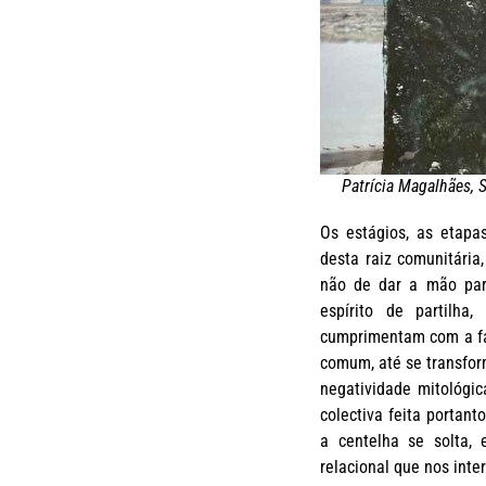
Patrícia Magalhães, S
Os estágios, as etapas
desta raiz comunitári
não de dar a mão par
espírito de partilh
cumprimentam com a fa
comum, até se transform
negatividade mitológic
colectiva feita portan
a centelha se solta,
relacional que nos inter