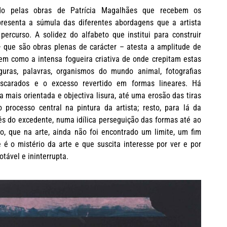
do pelas obras de Patrícia Magalhães que recebem os
epresenta a súmula das diferentes abordagens que a artista
ercurso. A solidez do alfabeto que institui para construir
– que são obras plenas de carácter – atesta a amplitude de
em como a intensa fogueira criativa de onde crepitam estas
iguras, palavras, organismos do mundo animal, fotografias
ascarados e o excesso revertido em formas lineares. Há
a mais orientada e objectiva lisura, até uma erosão das tiras
 processo central na pintura da artista; resto, para lá da
vés do excedente, numa idílica perseguição das formas até ao
ro, que na arte, ainda não foi encontrado um limite, um fim
 é o mistério da arte e que suscita interesse por ver e por
otável e ininterrupta.