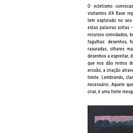
O ecletismo convoca
visitantes d’A Base r
tem explorado no seu p
estas palavras soltas 
recursos convidados, b
fagulhas: desenhos, f
rasuradas, olhares m
desenhos a espreitar, d
que nos dão restos do
erosão, a criação atra
limite. Lembrando, cla
necessário. Aquele que
criar, é uma fonte inesg