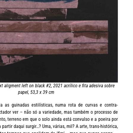
t aligment left on black #2, 2021 acrílico e fita adesiva sobre
papel, 53,3 x 39 cm
ra as guinadas estilísticas, numa rota de curvas e contra-
ectador ver – não só a variedade, mas também o processo de
nto, terreno em que o solo ainda está convulso e a poeira por
partir daqui surgir…? Uma, várias, mil? A arte, trans-histórica,