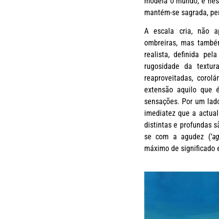
modela o mundo, e nes
mantém-se sagrada, pe
A escala cria, não a
ombreiras, mas também
realista, definida pel
rugosidade da textur
reaproveitadas, corol
extensão aquilo que 
sensações. Por um lad
imediatez que a actual
distintas e profundas s
se com a agudez (‘
a
máximo de significado 