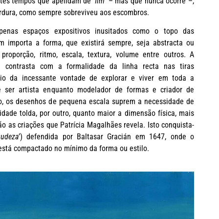
tes tempos que apelidam de ‘
fim
‘ – mas que nunca ocorre –,
rdura, como sempre sobreviveu aos escombros.
penas espaços expositivos inusitados como o topo das
 importa a forma, que existirá sempre, seja abstracta ou
a proporção, ritmo, escala, textura, volume entre outros. A
a contrasta com a formalidade da linha recta nas tiras
ário da incessante vontade de explorar e viver em toda a
é ser artista enquanto modelador de formas e criador de
o, os desenhos de pequena escala suprem a necessidade de
idade tolda, por outro, quanto maior a dimensão física, mais
ão as criações que Patrícia Magalhães revela. Isto conquista-
gudeza
’) defendida por Baltasar Gracián em 1647, onde o
está compactado no mínimo da forma ou estilo.